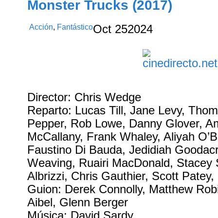
Monster Trucks (2017)
Acción
,
Fantástico
Oct
25
2024
Director: Chris Wedge
Reparto: Lucas Till, Jane Levy, Tho
Pepper, Rob Lowe, Danny Glover, A
McCallany, Frank Whaley, Aliyah O’B
Faustino Di Bauda, Jedidiah Goodac
Weaving, Ruairi MacDonald, Stacey 
Albrizzi, Chris Gauthier, Scott Patey
Guion: Derek Connolly, Matthew Rob
Aibel, Glenn Berger
Música: David Sardy