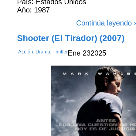
País: Estados Unidos
Año: 1987
Continúa leyendo 
Shooter (El Tirador) (2007)
Acción
,
Drama
,
Thriller
Ene
23
2025