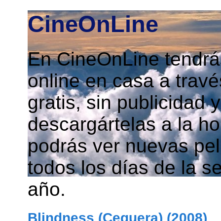
CineOnLine
En CineOnLine tendrás
online en casa a travé
gratis, sin publicidad
descargártelas a la h
podrás ver nuevas pelí
todos los días de la s
año.
Blindness (Ceguera) (2008)