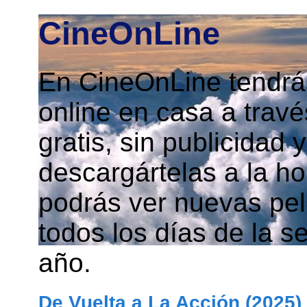
CineOnLine
En CineOnLine tendrás
online en casa a travé
gratis, sin publicidad
descargártelas a la h
podrás ver nuevas pelí
todos los días de la s
año.
De Vuelta a La Acción (2025)