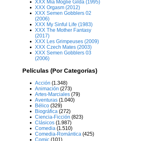
XXX Mia Moglie Gilda (1995)
XXX Orgasm (2012)
XXX Semen Gobblers 02
(2006)
XXX My Sinful Life (1983)
XXX The Mother Fantasy
(2017)
XXX Les Grimpeuses (2009)
XXX Czech Mates (2003)
XXX Semen Gobblers 03
(2006)
Películas (Por Categorías)
Acción
(1.348)
Animación
(273)
Artes-Marciales
(79)
Aventuras
(1.040)
Bélico
(329)
Biográfica
(272)
Ciencia-Ficción
(823)
Clásicos
(1.987)
Comedia
(1.510)
Comedia-Romántica
(425)
Comic
(101)