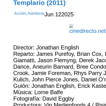
Templario (2011)
Acción
,
Aventuras
Jun
12
2025
Director: Jonathan English
Reparto: James Purefoy, Brian Cox, 
Giamatti, Jason Flemyng, Derek Jaco
Dance, Aneurin Barnard, Bree Cond
Crook, Jamie Foreman, Rhys Parry J
Kulich, John Pierce Jones, Daniel O
Guión: Jonathan English, Erick Kaste
Música: Lorne Balfe
Fotografía: David Eggby
Productora: Vip Medienfonds 4 / Risi