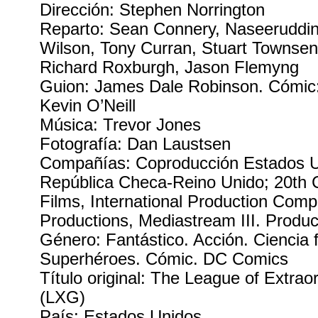
Dirección: Stephen Norrington
Reparto: Sean Connery, Naseeruddi
Wilson, Tony Curran, Stuart Townse
Richard Roxburgh, Jason Flemyng
Guion: James Dale Robinson. Cómic:
Kevin O’Neill
Música: Trevor Jones
Fotografía: Dan Laustsen
Compañías: Coproducción Estados U
República Checa-Reino Unido; 20th 
Films, International Production Com
Productions, Mediastream III. Produ
Género: Fantástico. Acción. Ciencia f
Superhéroes. Cómic. DC Comics
Título original: The League of Extra
(LXG)
País: Estados Unidos