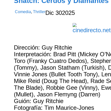
Snatch: Cerdos y Diamantes 
Comedia
,
Thriller
Dic
30
2025
Dirección: Guy Ritchie
Interpretación: Brad Pitt (Mickey O’Ne
Toro (Franky Cuatro Dedos), Steph
(Tommy), Jason Statham (Turkish), D
Vinnie Jones (Bullet Tooth Tony), Le
Mike Reid (Doug The Head), Rade Se
The Blade), Robbie Gee (Vinny), E
(Mullet), Jason Flemyng (Darren)
Guión: Guy Ritchie
Fotografía: Tim Maurice-Jones