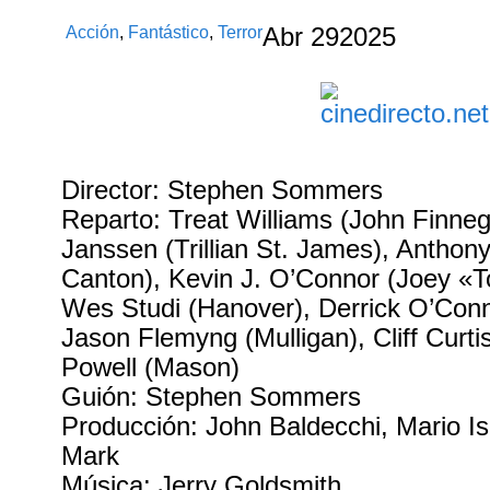
Acción
,
Fantástico
,
Terror
Abr
29
2025
Director: Stephen Sommers
Reparto: Treat Williams (John Finne
Janssen (Trillian St. James), Anthon
Canton), Kevin J. O’Connor (Joey «T
Wes Studi (Hanover), Derrick O’Conn
Jason Flemyng (Mulligan), Cliff Curti
Powell (Mason)
Guión: Stephen Sommers
Producción: John Baldecchi, Mario I
Mark
Música: Jerry Goldsmith