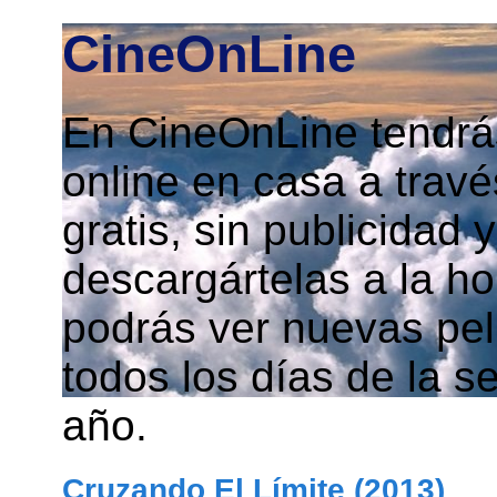
CineOnLine
En CineOnLine tendrás
online en casa a travé
gratis, sin publicidad
descargártelas a la h
podrás ver nuevas pelí
todos los días de la s
año.
Cruzando El Límite (2013)