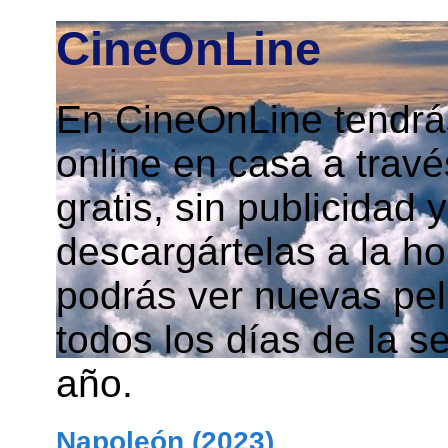
CineOnLine
En CineOnLine tendrás
online en casa a travé
gratis, sin publicidad
descargártelas a la h
podrás ver nuevas pelí
todos los días de la s
año.
Napoleón (2023)