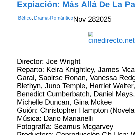
Expiación: Más Allá De La Pa
Bélico
,
Drama-Romántico
Nov
28
2025
Director: Joe Wright
Reparto: Keira Knightley, James Mc
Garai, Saoirse Ronan, Vanessa Red
Blethyn, Juno Temple, Harriet Walter
Benedict Cumberbatch, Daniel Mays,
Michelle Duncan, Gina Mckee
Guión: Christopher Hampton (Novela
Música: Dario Marianelli
Fotografía: Seamus Mcgarvey
Productora: Coproducción Gb-Usa; Wo