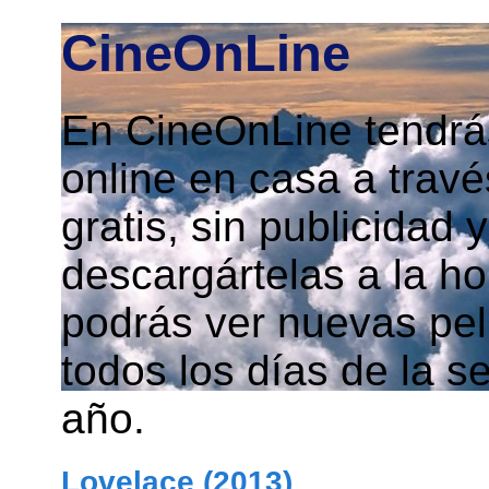
CineOnLine
En CineOnLine tendrás
online en casa a travé
gratis, sin publicidad
descargártelas a la h
podrás ver nuevas pelí
todos los días de la s
año.
Lovelace (2013)