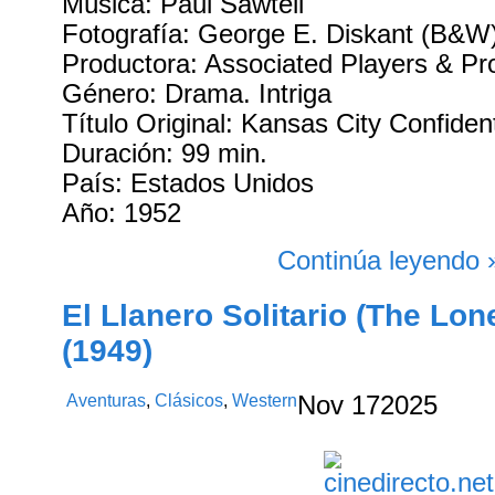
Música: Paul Sawtell
Fotografía: George E. Diskant (B&W
Productora: Associated Players & Pr
Género: Drama. Intriga
Título Original: Kansas City Confident
Duración: 99 min.
País: Estados Unidos
Año: 1952
Continúa leyendo 
El Llanero Solitario (The Lo
(1949)
Aventuras
,
Clásicos
,
Western
Nov
17
2025