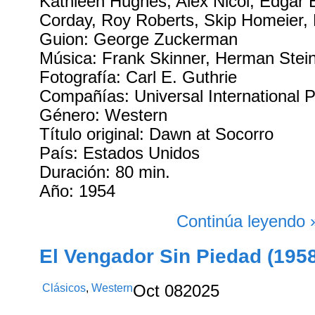
Kathleen Hughes, Alex Nicol, Edgar
Corday, Roy Roberts, Skip Homeier, 
Guion: George Zuckerman
Música: Frank Skinner, Herman Stei
Fotografía: Carl E. Guthrie
Compañías: Universal International P
Género: Western
Título original: Dawn at Socorro
País: Estados Unidos
Duración: 80 min.
Año: 1954
Continúa leyendo 
El Vengador Sin Piedad (195
Clásicos
,
Western
Oct
08
2025