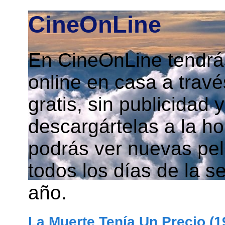
CineOnLine
En CineOnLine tendrás
online en casa a travé
gratis, sin publicidad
descargártelas a la h
podrás ver nuevas pelí
todos los días de la s
año.
La Muerte Tenía Un Precio (1