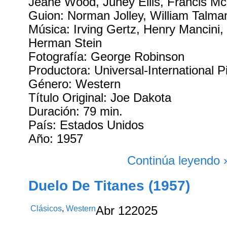
Jeane Wood, Juney Ellis, Francis M
Guion: Norman Jolley, William Talma
Música: Irving Gertz, Henry Mancini, 
Herman Stein
Fotografía: George Robinson
Productora: Universal-International P
Género: Western
Título Original: Joe Dakota
Duración: 79 min.
País: Estados Unidos
Año: 1957
Continúa leyendo 
Duelo De Titanes (1957)
Clásicos
,
Western
Abr
12
2025