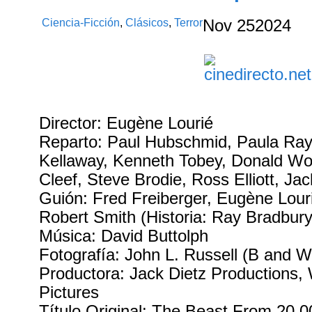
Ciencia-Ficción
,
Clásicos
,
Terror
Nov
25
2024
Director: Eugène Lourié
Reparto: Paul Hubschmid, Paula Ray
Kellaway, Kenneth Tobey, Donald W
Cleef, Steve Brodie, Ross Elliott, Ja
Guión: Fred Freiberger, Eugène Lour
Robert Smith (Historia: Ray Bradbury
Música: David Buttolph
Fotografía: John L. Russell (B and W
Productora: Jack Dietz Productions,
Pictures
Título Original: The Beast From 20.