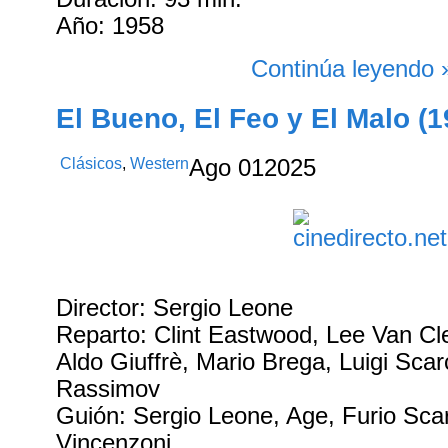
Año: 1958
Continúa leyendo 
El Bueno, El Feo y El Malo (1
Clásicos
,
Western
Ago
01
2025
Director: Sergio Leone
Reparto: Clint Eastwood, Lee Van Cle
Aldo Giuffrè, Mario Brega, Luigi Scarc
Rassimov
Guión: Sergio Leone, Age, Furio Scar
Vincenzoni