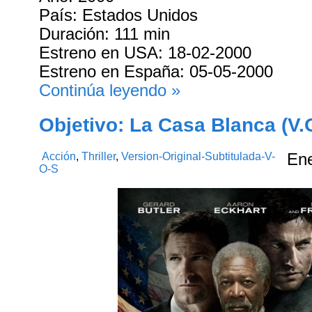
País: Estados Unidos
Duración: 111 min
Estreno en USA: 18-02-2000
Estreno en España: 05-05-2000
Continúa leyendo »
Objetivo: La Casa Blanca (V.
Acción
,
Thriller
,
Version-Original-Subtitulada-V-
En
O-S