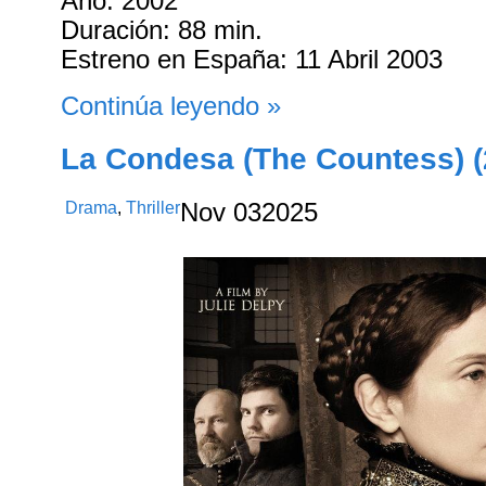
Año: 2002
Duración: 88 min.
Estreno en España: 11 Abril 2003
Continúa leyendo »
La Condesa (The Countess) (
Drama
,
Thriller
Nov
03
2025