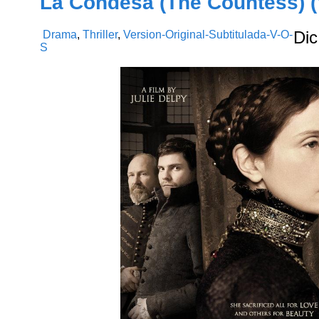
La Condesa (The Countess) (V
Drama
,
Thriller
,
Version-Original-Subtitulada-V-O-
Dic
S