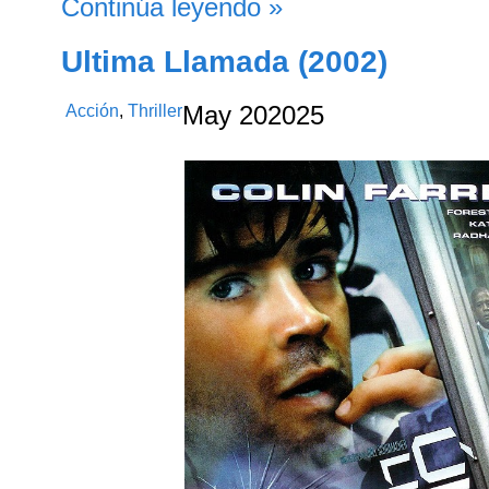
Continúa leyendo »
Ultima Llamada (2002)
Acción
,
Thriller
May
20
2025