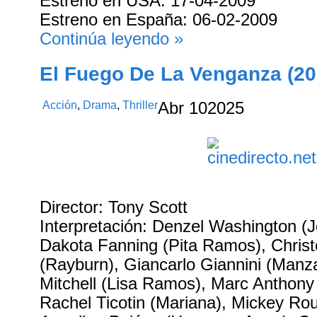
Estreno en USA: 17-04-2009
Estreno en España: 06-02-2009
Continúa leyendo »
El Fuego De La Venganza (20
Acción
,
Drama
,
Thriller
Abr
10
2025
Director: Tony Scott
Interpretación: Denzel Washington (
Dakota Fanning (Pita Ramos), Chris
(Rayburn), Giancarlo Giannini (Man
Mitchell (Lisa Ramos), Marc Anthon
Rachel Ticotin (Mariana), Mickey Rou