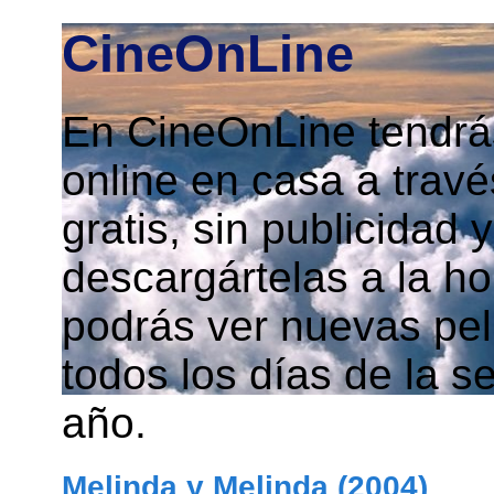
CineOnLine
En CineOnLine tendrás
online en casa a travé
gratis, sin publicidad
descargártelas a la h
podrás ver nuevas pelí
todos los días de la s
año.
Melinda y Melinda (2004)