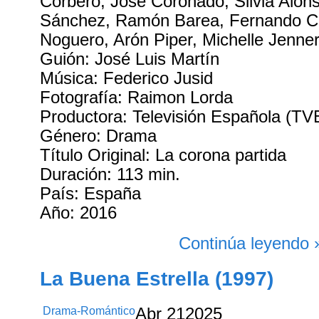
Corberó, José Coronado, Silvia Alon
Sánchez, Ramón Barea, Fernando C
Noguero, Arón Piper, Michelle Jenne
Guión: José Luis Martín
Música: Federico Jusid
Fotografía: Raimon Lorda
Productora: Televisión Española (TV
Género: Drama
Título Original: La corona partida
Duración: 113 min.
País: España
Año: 2016
Continúa leyendo 
La Buena Estrella (1997)
Drama-Romántico
Abr
21
2025