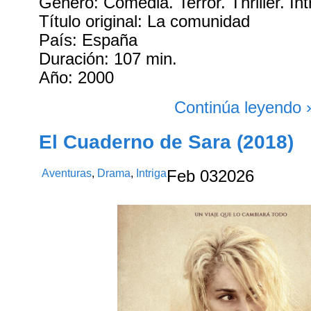
Género: Comedia. Terror. Thriller. Int
Título original: La comunidad
País: España
Duración: 107 min.
Año: 2000
Continúa leyendo 
El Cuaderno de Sara (2018)
Aventuras
,
Drama
,
Intriga
Feb
03
2026