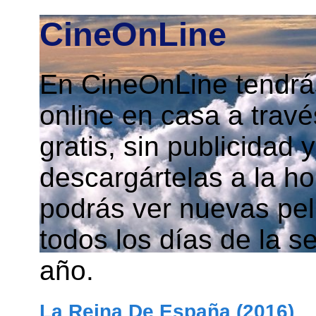
CineOnLine
En CineOnLine tendrás
online en casa a travé
gratis, sin publicidad
descargártelas a la h
podrás ver nuevas pelí
todos los días de la s
año.
La Reina De España (2016)