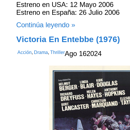
Estreno en USA: 12 Mayo 2006
Estreno en España: 26 Julio 2006
Continúa leyendo »
Victoria En Entebbe (1976)
Acción
,
Drama
,
Thriller
Ago
16
2024