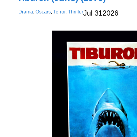
Drama
,
Oscars
,
Terror
,
Thriller
Jul
31
2026