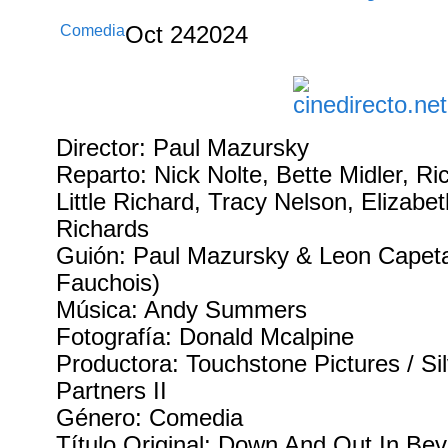
Comedia
Oct
24
2024
Director: Paul Mazursky
Reparto: Nick Nolte, Bette Midler, Ri
Little Richard, Tracy Nelson, Elizab
Richards
Guión: Paul Mazursky & Leon Capeta
Fauchois)
Música: Andy Summers
Fotografía: Donald Mcalpine
Productora: Touchstone Pictures / Si
Partners II
Género: Comedia
Título Original: Down And Out In Beve