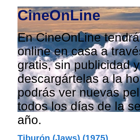
CineOnLine
En CineOnLine tendrás
online en casa a travé
gratis, sin publicidad
descargártelas a la h
podrás ver nuevas pelí
todos los días de la s
año.
Tiburón (Jaws) (1975)