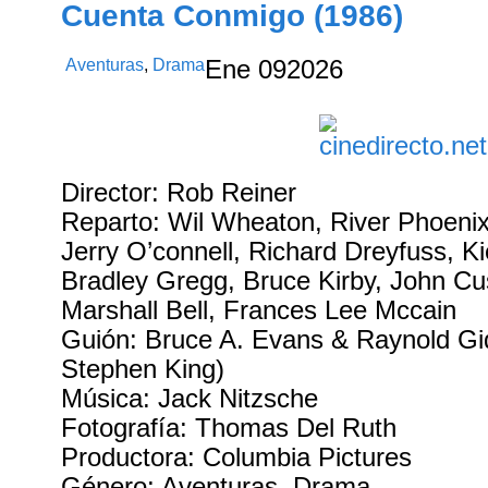
Cuenta Conmigo (1986)
Aventuras
,
Drama
Ene
09
2026
Director: Rob Reiner
Reparto: Wil Wheaton, River Phoeni
Jerry O’connell, Richard Dreyfuss, Ki
Bradley Gregg, Bruce Kirby, John Cu
Marshall Bell, Frances Lee Mccain
Guión: Bruce A. Evans & Raynold Gi
Stephen King)
Música: Jack Nitzsche
Fotografía: Thomas Del Ruth
Productora: Columbia Pictures
Género: Aventuras. Drama