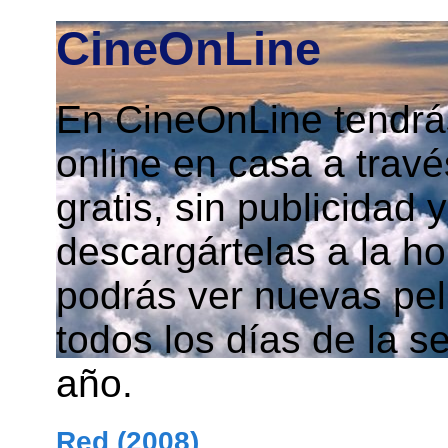
CineOnLine
En CineOnLine tendrás
online en casa a travé
gratis, sin publicidad
descargártelas a la h
podrás ver nuevas pelí
todos los días de la s
año.
Red (2008)