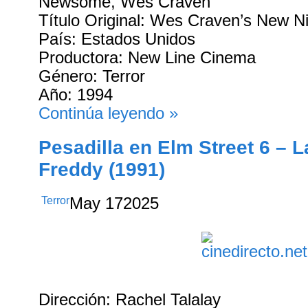
Newsome, Wes Craven
Título Original: Wes Craven’s New N
País: Estados Unidos
Productora: New Line Cinema
Género: Terror
Año: 1994
Continúa leyendo »
Pesadilla en Elm Street 6 – 
Freddy (1991)
Terror
May
17
2025
Dirección: Rachel Talalay