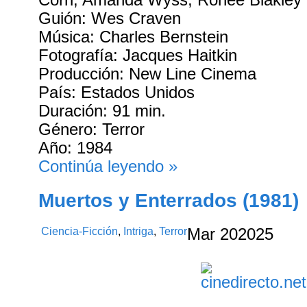
Corri, Amanda Wyss, Ronee Blakley
Guión: Wes Craven
Música: Charles Bernstein
Fotografía: Jacques Haitkin
Producción: New Line Cinema
País: Estados Unidos
Duración: 91 min.
Género: Terror
Año: 1984
Continúa leyendo »
Muertos y Enterrados (1981)
Ciencia-Ficción
,
Intriga
,
Terror
Mar
20
2025