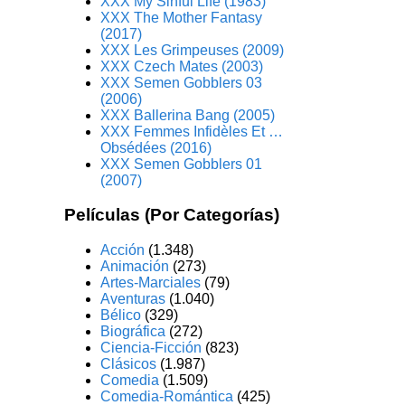
XXX My Sinful Life (1983)
XXX The Mother Fantasy
(2017)
XXX Les Grimpeuses (2009)
XXX Czech Mates (2003)
XXX Semen Gobblers 03
(2006)
XXX Ballerina Bang (2005)
XXX Femmes Infidèles Et …
Obsédées (2016)
XXX Semen Gobblers 01
(2007)
Películas (Por Categorías)
Acción
(1.348)
Animación
(273)
Artes-Marciales
(79)
Aventuras
(1.040)
Bélico
(329)
Biográfica
(272)
Ciencia-Ficción
(823)
Clásicos
(1.987)
Comedia
(1.509)
Comedia-Romántica
(425)