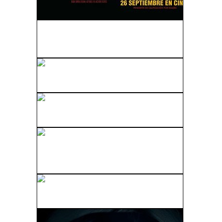
Tropic Thunder, Una Guerra Muy Perra
(2008)
Rambo: Acorralado (1982)
Kamikaze (2014)
Departamento De Estado: Oriente 649 (State
Department...
Stalingrado (1993)