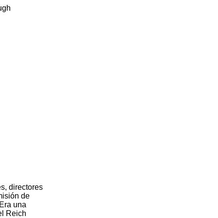
ugh
s, directores
misión de
 Era una
el Reich