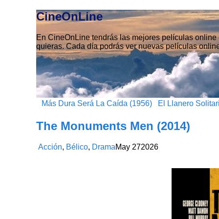
CineOnLine
En CineOnLine tendrás las mejores películas online e
quieras. Cada día podrás ver nuevas películas online
Más Dura Será La Caída (1956)
El Llanero Solita
The Monuments Men (2014)
Acción
,
Bélico
,
Drama
May
27
2026