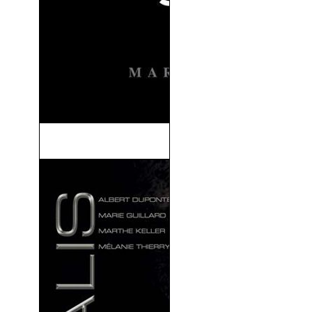
Kick Ass (V.O.S) (2010)