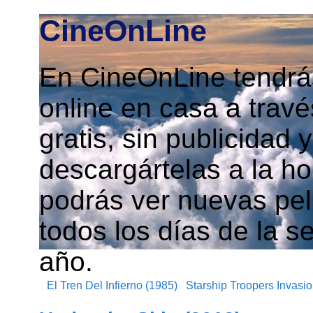
CineOnLine
En CineOnLine tendrás
online en casa a travé
gratis, sin publicidad
descargártelas a la h
podrás ver nuevas pelí
todos los días de la s
año.
El Tren Del Infierno (1985)
Starship Troopers Invasio