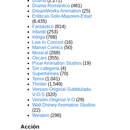
Drama
(2.271)
Drama-Romántico
(481)
DreamWorks Animation
(25)
Eróticas-Solo-Mayores-Edad
(6.435)
Fantástico
(814)
Infantil
(253)
Intriga
(768)
Live In Concert
(16)
Marvel Comics
(50)
Musical
(268)
Oscars
(355)
Pixar Animation Studios
(19)
Sin categoría
(4)
Superhéroes
(70)
Terror
(1.041)
Thriller
(1.549)
Version-Original-Subtitulada-
V-O-S
(320)
Versión-Original-V-O
(29)
Walt Disney Animation Studios
(22)
Western
(298)
Acción