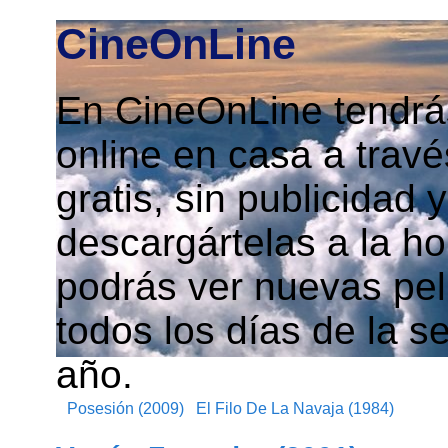
CineOnLine
En CineOnLine tendrás
online en casa a travé
gratis, sin publicidad
descargártelas a la h
podrás ver nuevas pelí
todos los días de la s
año.
Posesión (2009)
El Filo De La Navaja (1984)