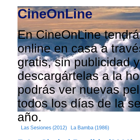
CineOnLine
En CineOnLine tendrás
online en casa a travé
gratis, sin publicidad
descargártelas a la h
podrás ver nuevas pelí
todos los días de la s
año.
Las Sesiones (2012)
La Bamba (1986)