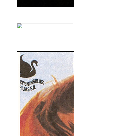
Poder Absoluto (1997)
Cerdos Salvajes (Con Un
Par … De...