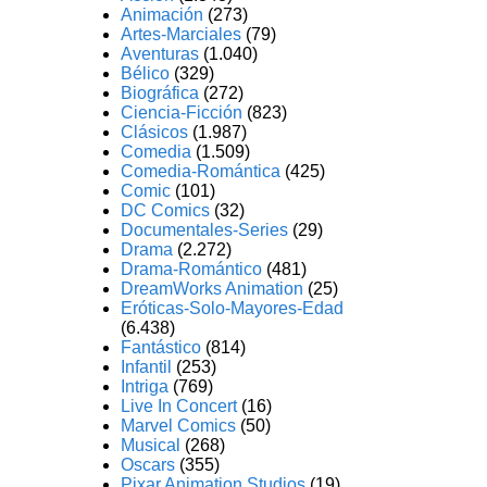
Animación
(273)
Artes-Marciales
(79)
Aventuras
(1.040)
Bélico
(329)
Biográfica
(272)
Ciencia-Ficción
(823)
Clásicos
(1.987)
Comedia
(1.509)
Comedia-Romántica
(425)
Comic
(101)
DC Comics
(32)
Documentales-Series
(29)
Drama
(2.272)
Drama-Romántico
(481)
DreamWorks Animation
(25)
Eróticas-Solo-Mayores-Edad
(6.438)
Fantástico
(814)
Infantil
(253)
Intriga
(769)
Live In Concert
(16)
Marvel Comics
(50)
Musical
(268)
Oscars
(355)
Pixar Animation Studios
(19)