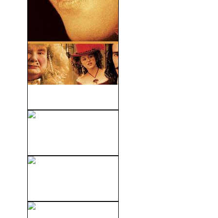
Belleza Prohibida (2004)
War Horse (Caballo De
Batalla) (2011)
The Crowd (y El Mundo
Marcha) (1928)