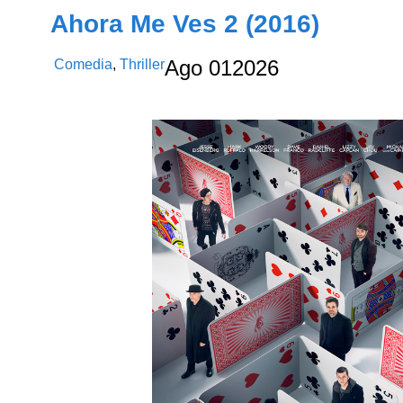
Ahora Me Ves 2 (2016)
Comedia
,
Thriller
Ago
01
2026