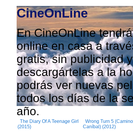
CineOnLine
En CineOnLine tendrás
online en casa a travé
gratis, sin publicidad
descargártelas a la h
podrás ver nuevas pelí
todos los días de la s
año.
The Diary Of A Teenage Girl
Wrong Turn 5 (Camino 
(2015)
Caníbal) (2012)