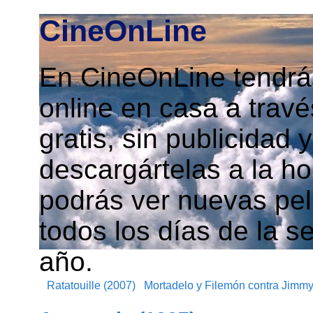
CineOnLine
En CineOnLine tendrás
online en casa a travé
gratis, sin publicidad
descargártelas a la h
podrás ver nuevas pelí
todos los días de la s
año.
Ratatouille (2007)
Mortadelo y Filemón contra Jimm