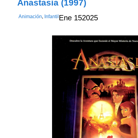
Anastasia (1997)
Animación
,
Infantil
Ene
15
2025