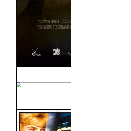
La Sangre y La Lluvia (2009)
El Fuego De La Venganza
(2004)