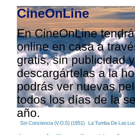
CineOnLine
En CineOnLine tendrás
online en casa a travé
gratis, sin publicidad
descargártelas a la h
podrás ver nuevas pelí
todos los días de la s
año.
Sin Conciencia (V.O.S) (1951)
La Tumba De Las Luc