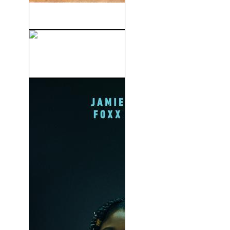
Caza Legal (1995)
El Caballero Oscuro: La
Leyenda Renace (2012)