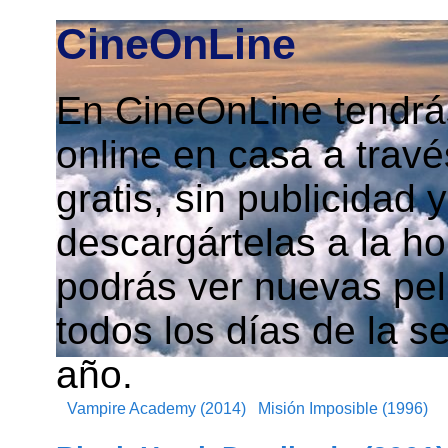
CineOnLine
En CineOnLine tendrás
online en casa a travé
gratis, sin publicidad
descargártelas a la h
podrás ver nuevas pelí
todos los días de la s
año.
Vampire Academy (2014)
Misión Imposible (1996)