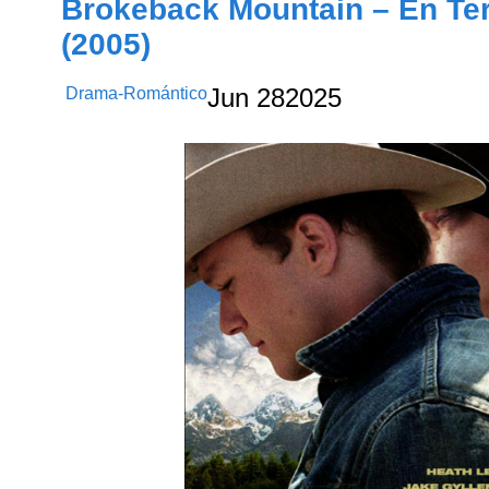
Brokeback Mountain – En Te
(2005)
Drama-Romántico
Jun
28
2025