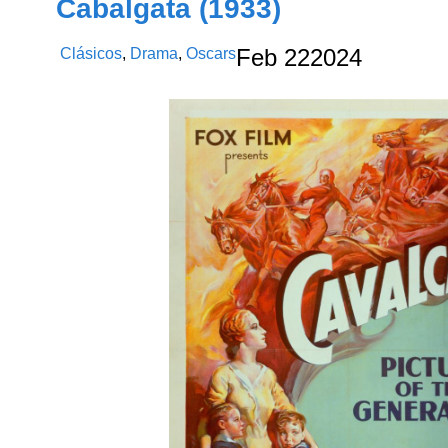
Cabalgata (1933)
Clásicos
,
Drama
,
Oscars
Feb
22
2024