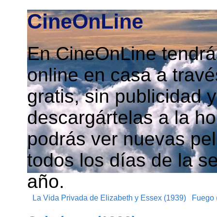
CineOnLine
En CineOnLine tendrás
online en casa a travé
gratis, sin publicidad
descargártelas a la h
podrás ver nuevas pelí
todos los días de la s
año.
La Vida Privada de Elizabeth y Essex (1939)
Fuego 