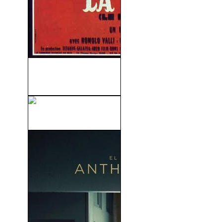
La Viaccia (La Calle Del
Vicio) (1961)
The Pelayos (2012)