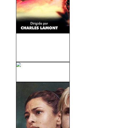
Salomé, La Embrujadora
(Salome, Where She
Danced)...
Drive (2011)