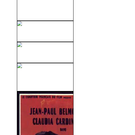
La Sombra De Un Secuestro
(2004)
Esencia De Mujer (1992)
Gigi (1958)
Las Alumnas De Madame
Olga (1981)