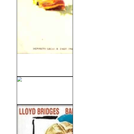
La Muerte Tenía Un Precio
(1965)
La Noche De Los Muertos
Vivientes (1968)