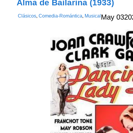
Alma de Bailarina (1933)
Clásicos
,
Comedia-Romántica
,
Musical
May
03
20