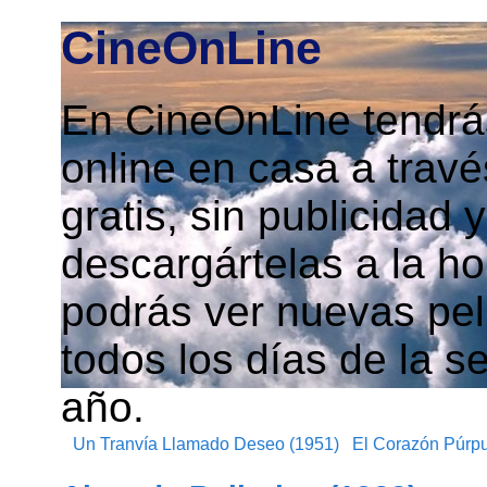
CineOnLine
En CineOnLine tendrás
online en casa a travé
gratis, sin publicidad
descargártelas a la h
podrás ver nuevas pelí
todos los días de la s
año.
Un Tranvía Llamado Deseo (1951)
El Corazón Púrpu