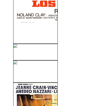
La Noche De Los Gigantes
(1968)
El Verdugo (1963)
Hasta El Fin Del Tiempo
(1946)