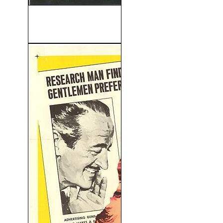
Makinavaja, El Último
Choriso (1992)