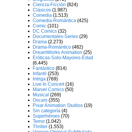
Ciencia-Ficción
(824)
Clásicos
(1.987)
Comedia
(1.513)
Comedia-Romántica
(425)
Comic
(101)
DC Comics
(32)
Documentales-Series
(29)
Drama
(2.273)
Drama-Romántico
(482)
DreamWorks Animation
(25)
Eróticas-Solo-Mayores-Edad
(6.445)
Fantástico
(814)
Infantil
(253)
Intriga
(769)
Live In Concert
(16)
Marvel Comics
(50)
Musical
(269)
Oscars
(355)
Pixar Animation Studios
(19)
Sin categoría
(4)
Superhéroes
(70)
Terror
(1.042)
Thriller
(1.553)
Version-Original-Subtitulada-