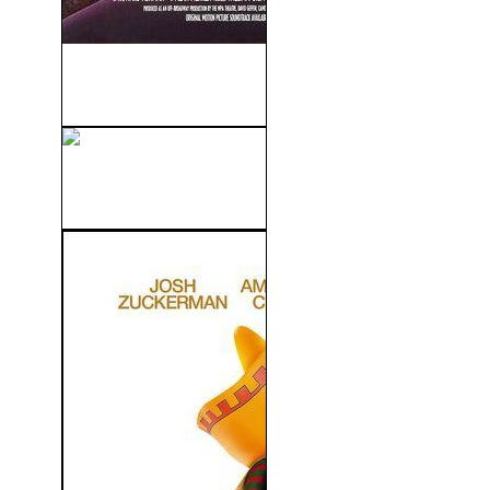
La Tienda De Los Horrores
(1986)
Orgullo y Prejuicio y Zombies
(2016)