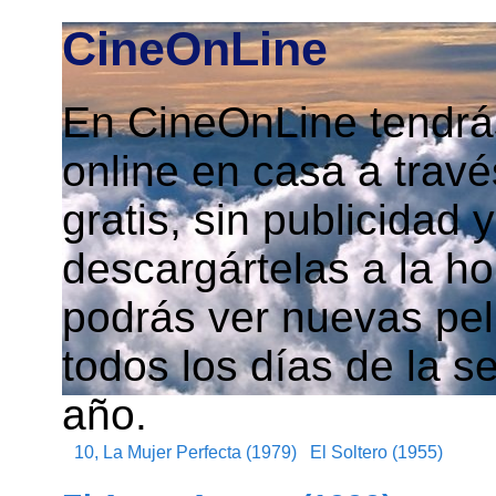
CineOnLine
En CineOnLine tendrás
online en casa a travé
gratis, sin publicidad
descargártelas a la h
podrás ver nuevas pelí
todos los días de la s
año.
10, La Mujer Perfecta (1979)
El Soltero (1955)