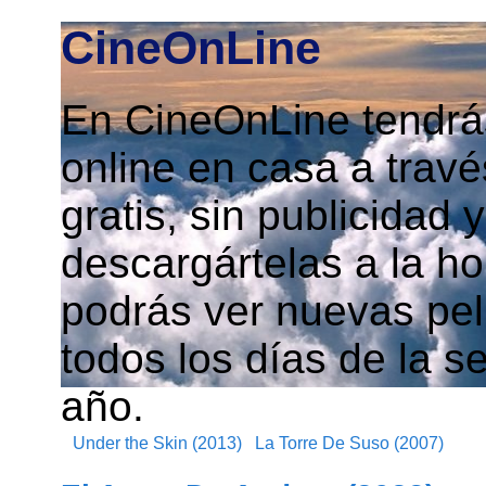
CineOnLine
En CineOnLine tendrás
online en casa a travé
gratis, sin publicidad
descargártelas a la h
podrás ver nuevas pelí
todos los días de la s
año.
Under the Skin (2013)
La Torre De Suso (2007)