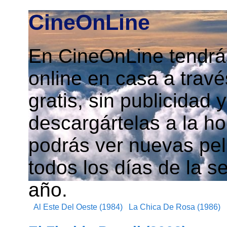
CineOnLine
En CineOnLine tendrás
online en casa a travé
gratis, sin publicidad
descargártelas a la h
podrás ver nuevas pelí
todos los días de la s
año.
Al Este Del Oeste (1984)
La Chica De Rosa (1986)