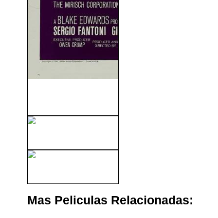
Qué Hiciste En La Guerra,
Papi? (1966)
Angeles S.A. (2007)
La Recluta Benjamin (1980)
Mas Peliculas Relacionadas: