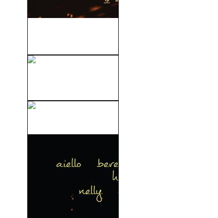
Tadeo Jones 2: El Secreto
del Rey...
La Montaña Embrujada
(2009)
Oso Vicioso (2023)