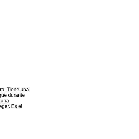
ara. Tiene una
 que durante
a una
eger. Es el