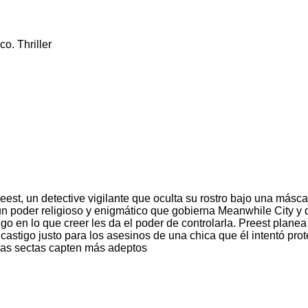
o. Thriller
eest, un detective vigilante que oculta su rostro bajo una másc
, un poder religioso y enigmático que gobierna Meanwhile City y
go en lo que creer les da el poder de controlarla. Preest plane
astigo justo para los asesinos de una chica que él intentó prot
 las sectas capten más adeptos