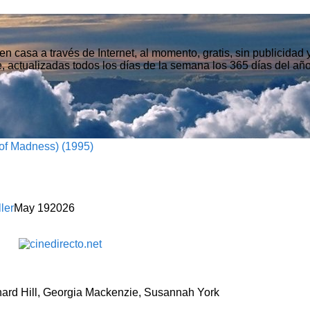
n casa a través de Internet, al momento, gratis, sin publicidad
, actualizadas todos los días de la semana los 365 días del año
of Madness) (1995)
ller
May
19
2026
nard Hill, Georgia Mackenzie, Susannah York