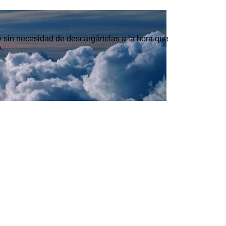
 y sin necesidad de descargártelas a la hora que
.