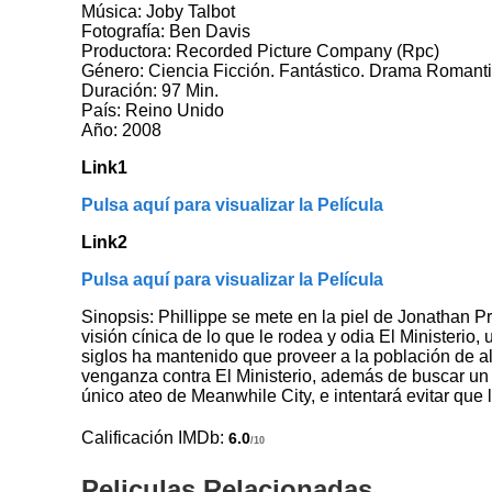
Música: Joby Talbot
Fotografía: Ben Davis
Productora: Recorded Picture Company (Rpc)
Género: Ciencia Ficción. Fantástico. Drama Romantic
Duración: 97 Min.
País: Reino Unido
Año: 2008
Link1
Pulsa aquí para visualizar la Película
Link2
Pulsa aquí para visualizar la Película
Sinopsis: Phillippe se mete en la piel de Jonathan Pr
visión cínica de lo que le rodea y odia El Ministerio
siglos ha mantenido que proveer a la población de al
venganza contra El Ministerio, además de buscar un c
único ateo de Meanwhile City, e intentará evitar que
Calificación IMDb:
6.0
/10
Peliculas Relacionadas