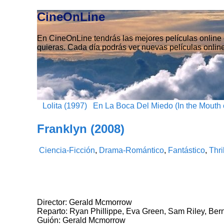
CineOnLine
En CineOnLine tendrás las mejores películas online e
quieras. Cada día podrás ver nuevas películas online
Lolita (1997)
En La Boca Del Miedo (In the Mouth 
Franklyn (2008)
Ciencia-Ficción
,
Drama-Romántico
,
Fantástico
,
Thri
Director: Gerald Mcmorrow
Reparto: Ryan Phillippe, Eva Green, Sam Riley, Ber
Guión: Gerald Mcmorrow