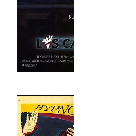
Los Cazafantasmas 2
(Ghostbusters II) (1989)