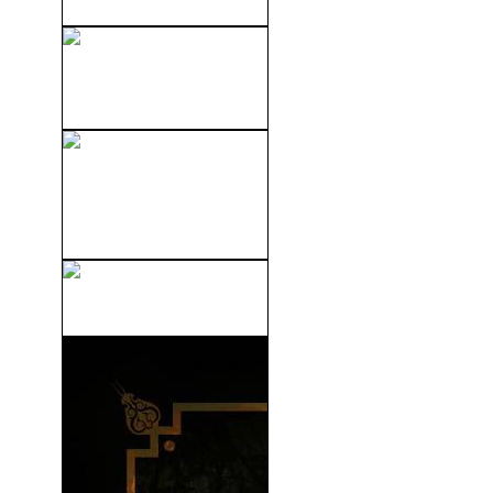
Vanishing On 7th Street
(V.O.S) (2010)
American Pie 4:
Campamento De Bandas
(Band...
El Escritor (2010)