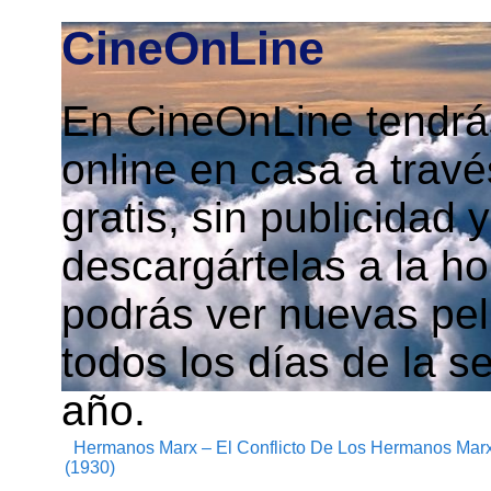
CineOnLine
En CineOnLine tendrás
online en casa a travé
gratis, sin publicidad
descargártelas a la h
podrás ver nuevas pelí
todos los días de la s
año.
Hermanos Marx – El Conflicto De Los Hermanos Mar
(1930)