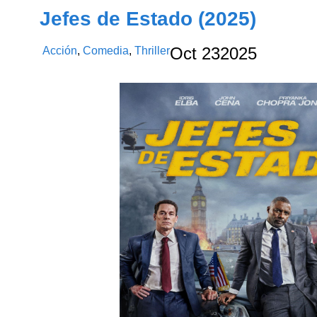
Jefes de Estado (2025)
Acción
,
Comedia
,
Thriller
Oct
23
2025