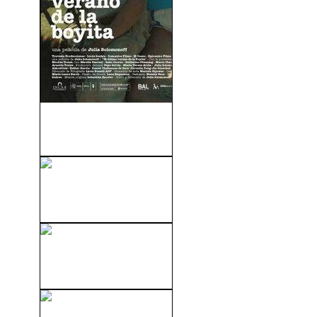
El Último Verano De La
Boyita (2009)
Elegidos Para La Gloria
(1983)
Memorias De Una Geisha
(2005)
La Monja De Monza (1969)