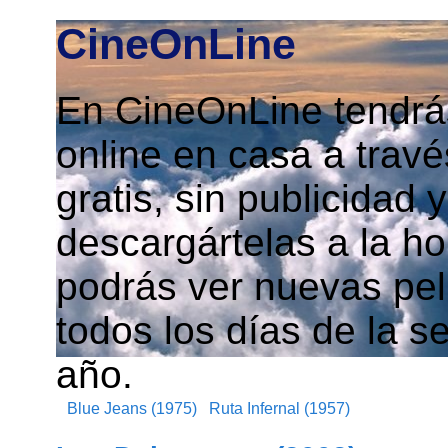
CineOnLine
En CineOnLine tendrás
online en casa a travé
gratis, sin publicidad
descargártelas a la h
podrás ver nuevas pelí
todos los días de la s
año.
Blue Jeans (1975)
Ruta Infernal (1957)