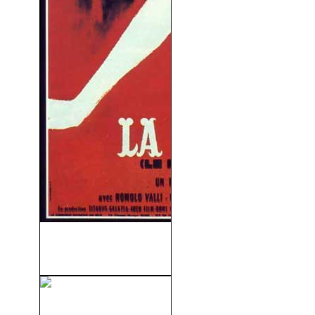
La Viaccia (La Calle Del
Vicio) (V.O.S)...
El Capitan King (1953)