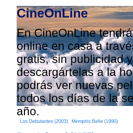
CineOnLine
En CineOnLine tendrás
online en casa a travé
gratis, sin publicidad
descargártelas a la h
podrás ver nuevas pelí
todos los días de la s
año.
Los Debutantes (2003)
Memphis Belle (1990)