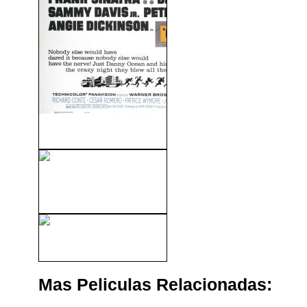
Ocean's Eleven (1960)
El Puente Sobre Estambul
(Apuesta Final) (1975)
La Pasión De Gabriel (2008)
Mas Peliculas Relacionadas: