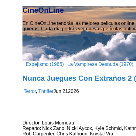
CineOnLine
En CineOnLine tendrás las mejores películas online e
quieras. Cada día podrás ver nuevas películas online
Espejismo (1965)
La Vampiresa Desnuda (1970)
Nunca Juegues Con Extraños 2 (
Terror
,
Thriller
Jun
21
2026
Director: Louis Morneau
Reparto: Nick Zano, Nicki Aycox, Kyle Schmid, Kath
Rob Carpenter, Chris Kalhoon, Krystal Vra.