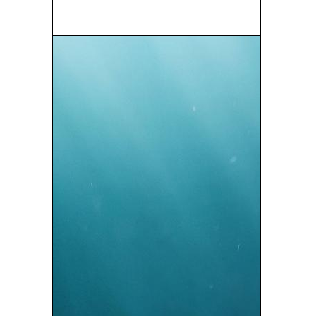
La Huésped (The Host) (V.O.S) (2013)