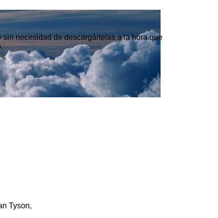
 y sin necesidad de descargártelas a la hora que
.
an Tyson,