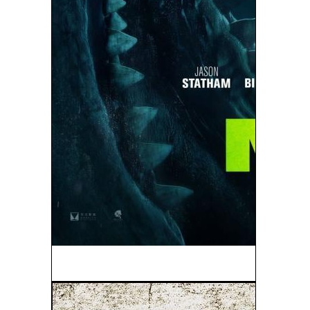
The Meg (Megalodón) (V.O.S) (2018)