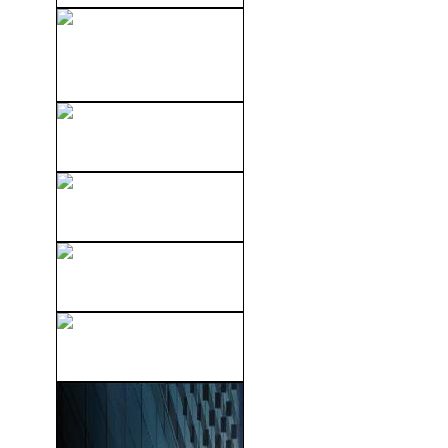
El Lector (The Reader)
(2008)
Bunraku (2010)
El Aviador (2004)
Apollo 18 (2011)
Firewall (2006)