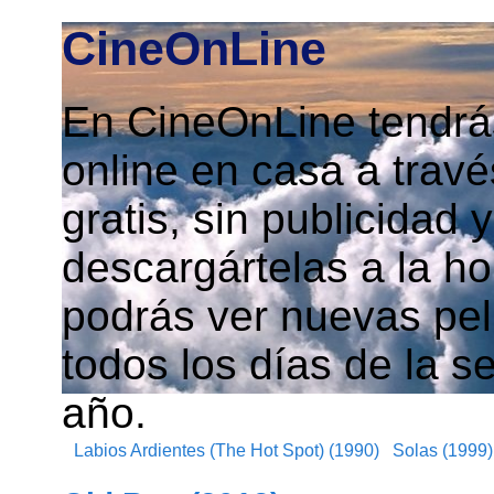
CineOnLine
En CineOnLine tendrás
online en casa a travé
gratis, sin publicidad
descargártelas a la h
podrás ver nuevas pelí
todos los días de la s
año.
Labios Ardientes (The Hot Spot) (1990)
Solas (1999)