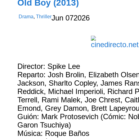
Old Boy (2013)
Drama
,
Thriller
Jun
07
2026
Director: Spike Lee
Reparto: Josh Brolin, Elizabeth Olse
Jackson, Sharlto Copley, James Ran
Reddick, Michael Imperioli, Richard 
Terrell, Rami Malek, Joe Chrest, Cait
Emond, Grey Damon, Brett Lapeyrous
Guión: Mark Protosevich (Cómic: Nob
Garon Tsuchiya)
Música: Roque Baños