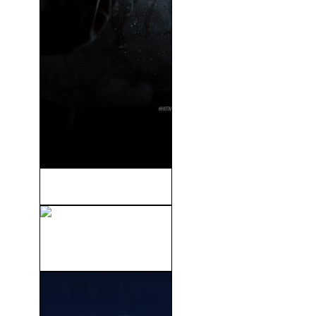
Hitman: Agent 47 (2015)
El Hombre Lobo (The Wolf
Man) (2010)