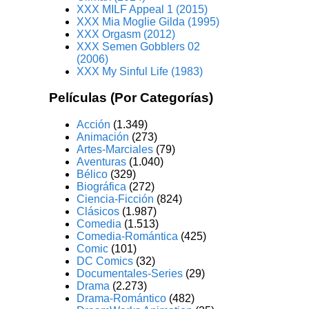
XXX MILF Appeal 1 (2015)
XXX Mia Moglie Gilda (1995)
XXX Orgasm (2012)
XXX Semen Gobblers 02
(2006)
XXX My Sinful Life (1983)
Películas (Por Categorías)
Acción
(1.349)
Animación
(273)
Artes-Marciales
(79)
Aventuras
(1.040)
Bélico
(329)
Biográfica
(272)
Ciencia-Ficción
(824)
Clásicos
(1.987)
Comedia
(1.513)
Comedia-Romántica
(425)
Comic
(101)
DC Comics
(32)
Documentales-Series
(29)
Drama
(2.273)
Drama-Romántico
(482)