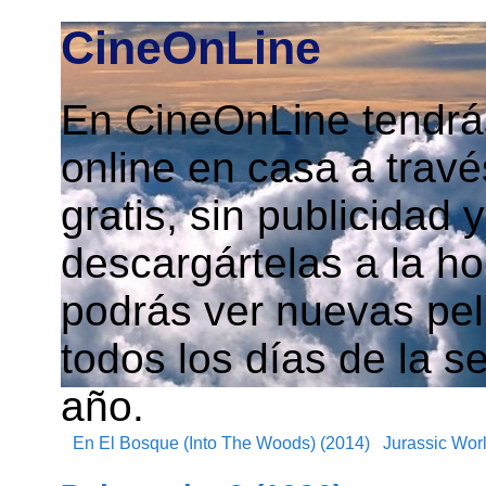
CineOnLine
En CineOnLine tendrás
online en casa a travé
gratis, sin publicidad
descargártelas a la h
podrás ver nuevas pelí
todos los días de la s
año.
En El Bosque (Into The Woods) (2014)
Jurassic Worl