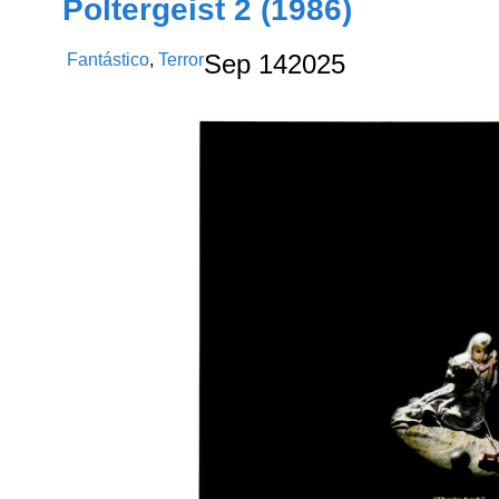
Poltergeist 2 (1986)
Fantástico
,
Terror
Sep
14
2025