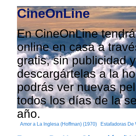
CineOnLine
En CineOnLine tendrás
online en casa a travé
gratis, sin publicidad
descargártelas a la h
podrás ver nuevas pelí
todos los días de la s
año.
Amor a La Inglesa (Hoffman) (1970)
Estafadoras De W