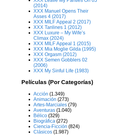
XXX Leave My Panties On 03
(2014)
XXX Manuel Opens Their
Asses 4 (2017)
XXX MILF Appeal 2 (2017)
XXX Tanlines 1 (2012)
XXX Luxure – My Wife’s
Climax (2024)
XXX MILF Appeal 1 (2015)
XXX Mia Moglie Gilda (1995)
XXX Orgasm (2012)
XXX Semen Gobblers 02
(2006)
XXX My Sinful Life (1983)
Películas (Por Categorías)
Acción
(1.349)
Animación
(273)
Artes-Marciales
(79)
Aventuras
(1.040)
Bélico
(329)
Biográfica
(272)
Ciencia-Ficción
(824)
Clásicos
(1.987)