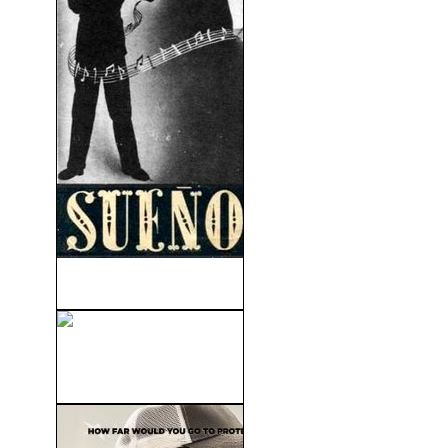
Sueño Dorado (1939)
Al Límite (Edge of Darkness)
(2010)