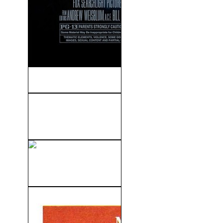
The East (2013)
Sexo, Amor y Otras
Perversiones (2005)
Una Canción Del Pasado
(2004)