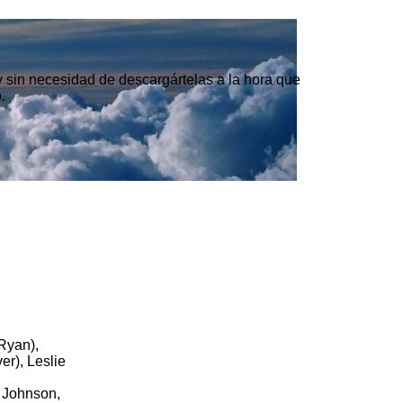
 y sin necesidad de descargártelas a la hora que
.
Ryan),
er), Leslie
 Johnson,