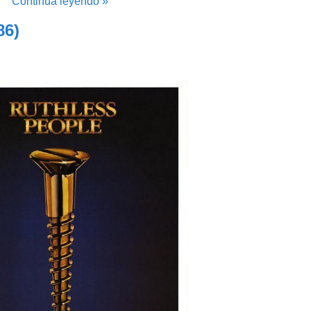
Continúa leyendo »
86)