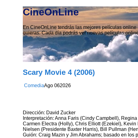
CineOnLine
En CineOnLine tendrás las mejores películas online e
quieras. Cada día podrás ver nuevas películas online
Scary Movie 4 (2006)
Comedia
Ago
06
2026
Dirección: David Zucker
Interpretación: Anna Faris (Cindy Campbell), Regina
Carmen Electra (Holly), Chris Elliott (Ezekiel), Kevin
Nielsen (Presidente Baxter Harris), Bill Pullman (He
Guión: Craig Mazin y Jim Abrahams; basado en los