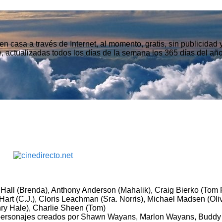
n casa a través de Internet, al momento, gratis, sin publicidad
, actualizadas todos los días de la semana los 365 días del año
 Hall (Brenda), Anthony Anderson (Mahalik), Craig Bierko (Tom 
 Hart (C.J.), Cloris Leachman (Sra. Norris), Michael Madsen (Oliv
nry Hale), Charlie Sheen (Tom)
 personajes creados por Shawn Wayans, Marlon Wayans, Buddy