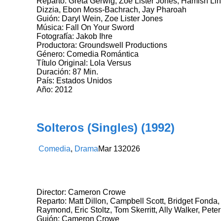
Reparto: Greta Gerwig, Zoe Lister Jones, Hamish Li
Dizzia, Ebon Moss-Bachrach, Jay Pharoah
Guión: Daryl Wein, Zoe Lister Jones
Música: Fall On Your Sword
Fotografía: Jakob Ihre
Productora: Groundswell Productions
Género: Comedia Romántica
Título Original: Lola Versus
Duración: 87 Min.
País: Estados Unidos
Año: 2012
Solteros (Singles) (1992)
Comedia
,
Drama
Mar
13
2026
Director: Cameron Crowe
Reparto: Matt Dillon, Campbell Scott, Bridget Fonda
Raymond, Eric Stoltz, Tom Skerritt, Ally Walker, Pe
Guión: Cameron Crowe