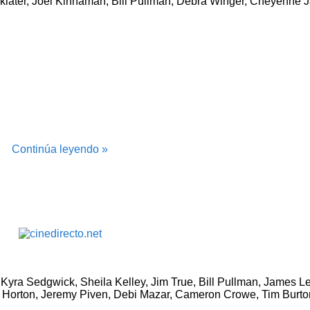
nklater, Joel Kinnaman, Bill Pullman, Debra Winger, Cheyenne 
Continúa leyendo »
, Kyra Sedgwick, Sheila Kelley, Jim True, Bill Pullman, James 
ter Horton, Jeremy Piven, Debi Mazar, Cameron Crowe, Tim Burt