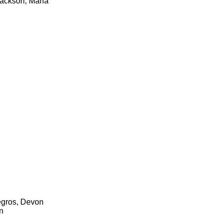
Jackson, Maria
Legros, Devon
on