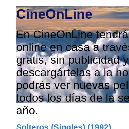
CineOnLine
En CineOnLine tendrás
online en casa a travé
gratis, sin publicidad
descargártelas a la h
podrás ver nuevas pelí
todos los días de la s
año.
Solteros (Singles) (1992)