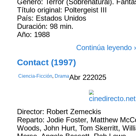
Género: Terror (Sobrenatural). Fantá
Título original: Poltergeist III
País: Estados Unidos
Duración: 98 min.
Año: 1988
Continúa leyendo 
Contact (1997)
Ciencia-Ficción
,
Drama
Abr
22
2025
Director: Robert Zemeckis
Reparto: Jodie Foster, Matthew Mc
Woods, John Hurt, Tom Skerritt, Will