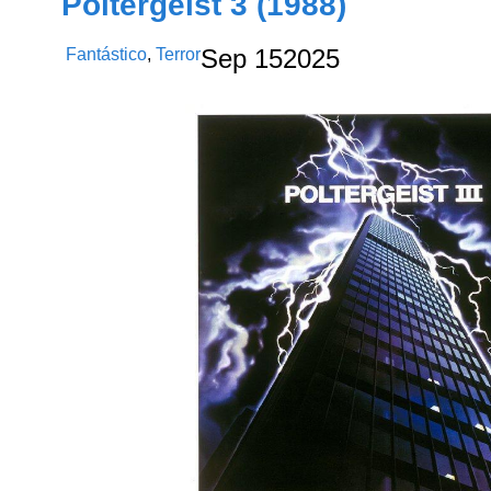
Poltergeist 3 (1988)
Fantástico
,
Terror
Sep
15
2025