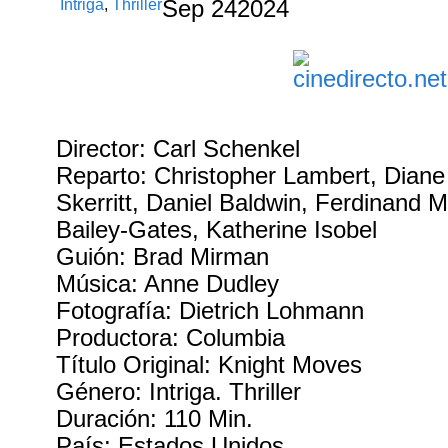
Intriga
,
Thriller
Sep
24
2024
Director: Carl Schenkel
Reparto: Christopher Lambert, Dian
Skerritt, Daniel Baldwin, Ferdinand 
Bailey-Gates, Katherine Isobel
Guión: Brad Mirman
Música: Anne Dudley
Fotografía: Dietrich Lohmann
Productora: Columbia
Título Original: Knight Moves
Género: Intriga. Thriller
Duración: 110 Min.
País: Estados Unidos