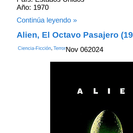
Año: 1970
Continúa leyendo »
Alien, El Octavo Pasajero (1
Ciencia-Ficción
,
Terror
Nov
06
2024