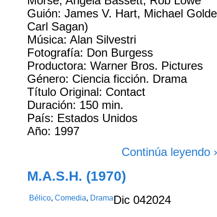
Morse, Angela Bassett, Rob Lowe
Guión: James V. Hart, Michael Golde
Carl Sagan)
Música: Alan Silvestri
Fotografía: Don Burgess
Productora: Warner Bros. Pictures
Género: Ciencia ficción. Drama
Título Original: Contact
Duración: 150 min.
País: Estados Unidos
Año: 1997
Continúa leyendo 
M.A.S.H. (1970)
Bélico
,
Comedia
,
Drama
Dic
04
2024