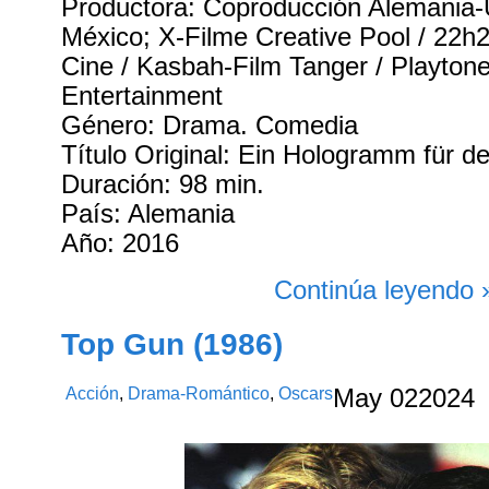
Productora: Coproducción Alemania
México; X-Filme Creative Pool / 22h2
Cine / Kasbah-Film Tanger / Playtone
Entertainment
Género: Drama. Comedia
Título Original: Ein Hologramm für d
Duración: 98 min.
País: Alemania
Año: 2016
Continúa leyendo 
Top Gun (1986)
Acción
,
Drama-Romántico
,
Oscars
May
02
2024