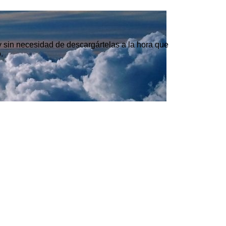
 y sin necesidad de descargártelas a la hora que
.