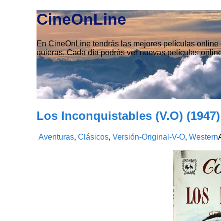
CineOnLine
En CineOnLine tendrás las mejores películas online e
quieras. Cada día podrás ver nuevas películas online
Los Inconquistables (V.O) (1947)
Aventuras
,
Clásicos
,
Versión-Original-V-O
,
Western