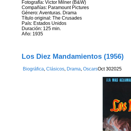
Fotografía: Victor Milner (B&W)
Compañías: Paramount Pictures
Género: Aventuras. Drama
Título original: The Crusades
País: Estados Unidos
Duración: 125 min.
Año: 1935
Los Diez Mandamientos (1956)
Biográfica
,
Clásicos
,
Drama
,
Oscars
Oct
30
2025