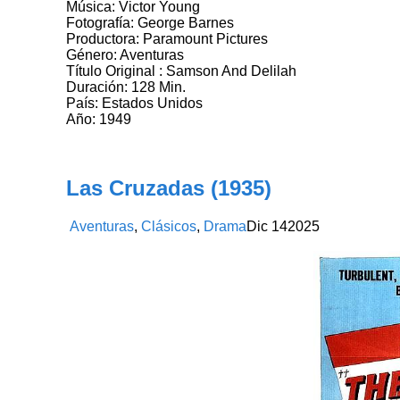
Música: Victor Young
Fotografía: George Barnes
Productora: Paramount Pictures
Género: Aventuras
Título Original : Samson And Delilah
Duración: 128 Min.
País: Estados Unidos
Año: 1949
Las Cruzadas (1935)
Aventuras
,
Clásicos
,
Drama
Dic
14
2025