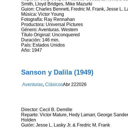
Smith, Lloyd Bridges, Mike Mazurki
Guion: Charles Bennett, Fredric M. Frank, Jesse L. L
Música: Victor Young
Fotografía: Ray Rennahan
Productora: Universal Pictures
Género: Aventuras. Western
Título Original: Unconquered
Duración: 146 min.
País: Estados Unidos
Año: 1947
Sanson y Dalila (1949)
Aventuras
,
Clásicos
Abr
22
2026
Director: Cecil B. Demille
Reparto: Victor Mature, Hedy Lamarr, George Sander
Holden
Guión: Jesse L. Lasky Jr. & Fredric M. Frank