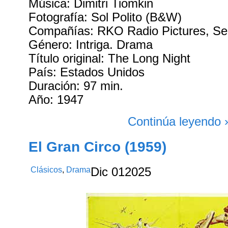
Música: Dimitri Tiomkin
Fotografía: Sol Polito (B&W)
Compañías: RKO Radio Pictures, Sel
Género: Intriga. Drama
Título original: The Long Night
País: Estados Unidos
Duración: 97 min.
Año: 1947
Continúa leyendo 
El Gran Circo (1959)
Clásicos
,
Drama
Dic
01
2025