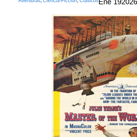
Aventuras
,
Ciencia-Ficción
,
Clásicos
Ene
19
202