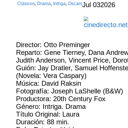
Clásicos
,
Drama
,
Intriga
,
Oscars
Jul
03
2026
Director: Otto Preminger
Reparto: Gene Tierney, Dana Andrew
Judith Anderson, Vincent Price, Dor
Guión: Jay Dratler, Samuel Hoffenste
(Novela: Vera Caspary)
Música: David Raksin
Fotografía: Joseph LaShelle (B&W)
Productora: 20th Century Fox
Género: Intriga. Drama
Título Original: Laura
Duración: 88 min.