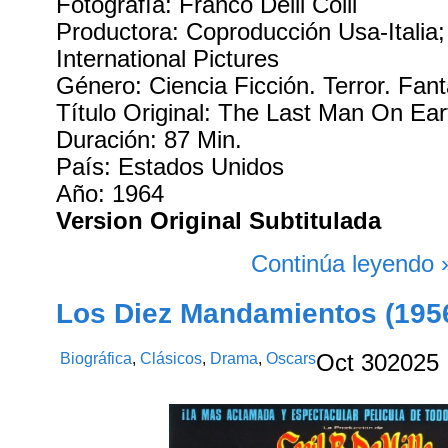
Fotografía: Franco Delli Colli
Productora: Coproducción Usa-Italia
International Pictures
Género: Ciencia Ficción. Terror. Fantá
Título Original: The Last Man On Ear
Duración: 87 Min.
País: Estados Unidos
Año: 1964
Version Original Subtitulada
Continúa leyendo 
Los Diez Mandamientos (195
Biográfica
,
Clásicos
,
Drama
,
Oscars
Oct
30
2025