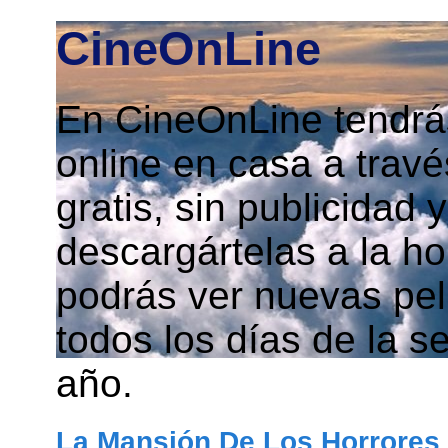
CineOnLine
En CineOnLine tendrás
online en casa a travé
gratis, sin publicidad
descargártelas a la h
podrás ver nuevas pelí
todos los días de la s
año.
La Mansión De Los Horrores