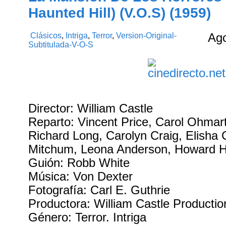
Haunted Hill) (V.O.S) (1959)
Clásicos
,
Intriga
,
Terror
,
Version-Original-
Ag
Subtitulada-V-O-S
Director: William Castle
Reparto: Vincent Price, Carol Ohmart
Richard Long, Carolyn Craig, Elisha 
Mitchum, Leona Anderson, Howard 
Guión: Robb White
Música: Von Dexter
Fotografía: Carl E. Guthrie
Productora: William Castle Productio
Género: Terror. Intriga