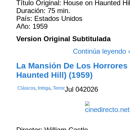
Título Original: House on Haunted Hil
Duración: 75 min.
País: Estados Unidos
Año: 1959
Version Original Subtitulada
Continúa leyendo 
La Mansión De Los Horrores
Haunted Hill) (1959)
Clásicos
,
Intriga
,
Terror
Jul
04
2026
Director: William Castle