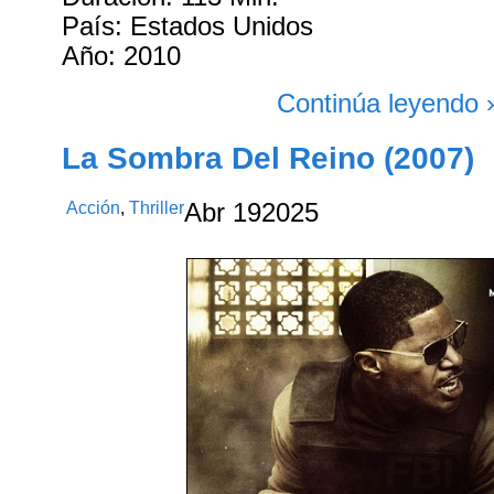
País: Estados Unidos
Año: 2010
Continúa leyendo 
La Sombra Del Reino (2007)
Acción
,
Thriller
Abr
19
2025