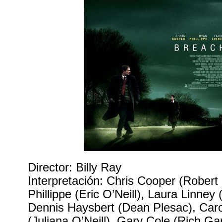
Director: Billy Ray
Interpretación: Chris Cooper (Rober
Phillippe (Eric O’Neill), Laura Linney
Dennis Haysbert (Dean Plesac), Car
(Juliana O’Neill), Gary Cole (Rich Ga