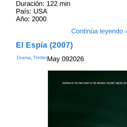
Duración: 122 min
País: USA
Año: 2000
Continúa leyendo 
El Espía (2007)
Drama
,
Thriller
May
09
2026