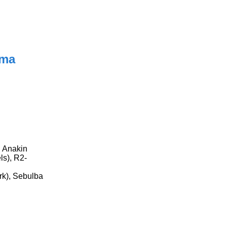
sma
, Anakin
ls), R2-
rk), Sebulba