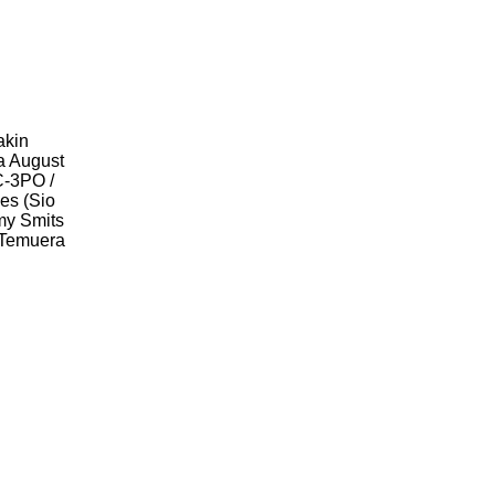
akin
a August
C-3PO /
ies (Sio
mmy Smits
, Temuera