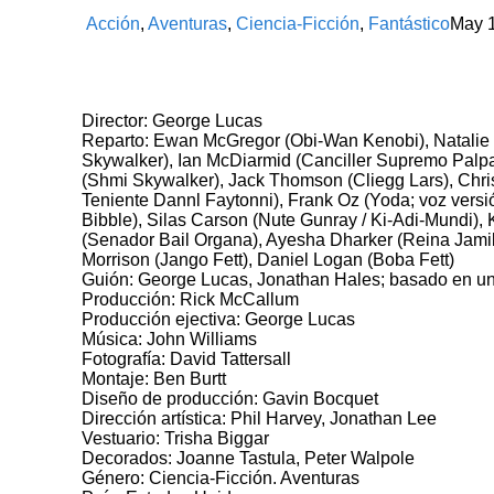
Acción
,
Aventuras
,
Ciencia-Ficción
,
Fantástico
May
Director: George Lucas
Reparto: Ewan McGregor (Obi-Wan Kenobi), Natalie
Skywalker), Ian McDiarmid (Canciller Supremo Palpa
(Shmi Skywalker), Jack Thomson (Cliegg Lars), Chri
Teniente Dannl Faytonni), Frank Oz (Yoda; voz versió
Bibble), Silas Carson (Nute Gunray / Ki-Adi-Mundi),
(Senador Bail Organa), Ayesha Dharker (Reina Jamil
Morrison (Jango Fett), Daniel Logan (Boba Fett)
Guión: George Lucas, Jonathan Hales; basado en un
Producción: Rick McCallum
Producción ejectiva: George Lucas
Música: John Williams
Fotografía: David Tattersall
Montaje: Ben Burtt
Diseño de producción: Gavin Bocquet
Dirección artística: Phil Harvey, Jonathan Lee
Vestuario: Trisha Biggar
Decorados: Joanne Tastula, Peter Walpole
Género: Ciencia-Ficción. Aventuras