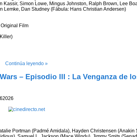
John Kassir, Simon Lowe, Mingus Johnston, Ralph Brown, Lee B
en Lemke, Dan Studney (Fábula: Hans Christian Andersen)
Original Film
Killer)
Continúa leyendo »
 Wars – Episodio III : La Venganza de lo
6
2026
atalie Portman (Padmé Amidala), Hayden Christensen (Anakin 
Sidious), Samuel L. Jackson (Mace Windu), Jimmy Smits (Senad