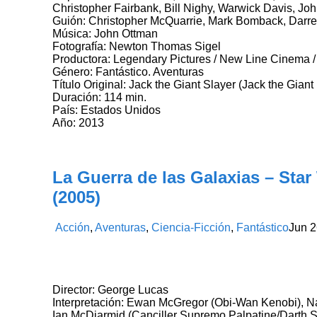
Christopher Fairbank, Bill Nighy, Warwick Davis, 
Guión: Christopher McQuarrie, Mark Bomback, Darr
Música: John Ottman
Fotografía: Newton Thomas Sigel
Productora: Legendary Pictures / New Line Cinema / 
Género: Fantástico. Aventuras
Título Original: Jack the Giant Slayer (Jack the Giant 
Duración: 114 min.
País: Estados Unidos
Año: 2013
La Guerra de las Galaxias – Star
(2005)
Acción
,
Aventuras
,
Ciencia-Ficción
,
Fantástico
Jun
2
Director: George Lucas
Interpretación: Ewan McGregor (Obi-Wan Kenobi), N
Ian McDiarmid (Canciller Supremo Palpatine/Darth 