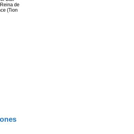
(Reina de
ce (Tion
lones