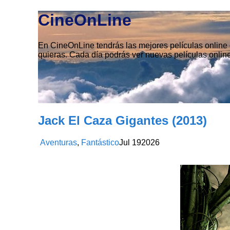
CineOnLine
En CineOnLine tendrás las mejores películas online e
quieras. Cada día podrás ver nuevas películas online
Jack El Caza Gigantes (2013)
Aventuras
,
Fantástico
Jul
19
2026