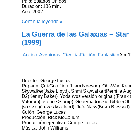
País: Estados Unidos
Duración: 136 min.
Año: 2002
Continúa leyendo »
La Guerra de las Galaxias – Sta
(1999)
Acción
,
Aventuras
,
Ciencia-Ficción
,
Fantástico
Abr
1
Director: George Lucas
Reparto: Qui-Gon Jinn (Liam Neeson), Obi-Wan Ken
Skywalker(Jake Lloyd), Shmi Skywalker(Pernilla Au
D2(Kenny Baker), Yoda (voz versión original)(Frank 
Valorum(Terence Stamp), Gobernador Sio Bibble(Oli
(voz v.o.)(Lewis Macleod), Jefe Nass(Brian Blesse
Guión: George Lucas
Producción :Rick McCallum
Producción ejecutiva: George Lucas
Música: John Williams