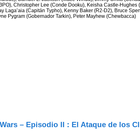
C-3PO), Christopher Lee (Conde Dooku), Keisha Castle-Hughes 
ay Laga’aia (Capitán Typho), Kenny Baker (R2-D2), Bruce Spen
ne Pygram (Gobernador Tarkin), Peter Mayhew (Chewbacca)
 Wars – Episodio II : El Ataque de los C