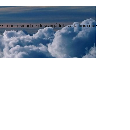
 y sin necesidad de descargártelas a la hora que
.