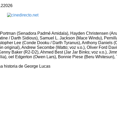
12
2026
 Portman (Senadora Padmé Amidala), Hayden Christensen (An
tine / Darth Sidious), Samuel L. Jackson (Mace Windu), Pernill
stopher Lee (Conde Dooku / Darth Tyranus), Anthony Daniels (
n original), Andrew Secombe (Watto; voz v.o.), Oliver Ford Dav
 Kenny Baker (R2-D2), Ahmed Best (Jar Jar Binks; voz v.o.), Ji
lia), oel Edgerton (Owen Lars), Bonnie Piese (Beru Whitesun)
a historia de George Lucas