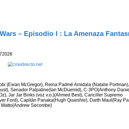
r Wars – Episodio I : La Amenaza Fanta
7
2026
obi (Ewan McGregor), Reina Padmé Amidala (Natalie Portman)
gust), Senador Palpatine(Ian McDiarmid), C-3PO(Anthony Danie
Oz), Jar Jar Binks (voz v.o.)(Ahmed Best), Canciller Supremo
ver Ford), Capitán Panaka(Hugh Quarshie), Darth Maul(Ray Pa
d), Watto(Andrew Secombe)