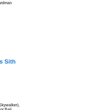
oardman
s Sith
Skywalker),
or Bail