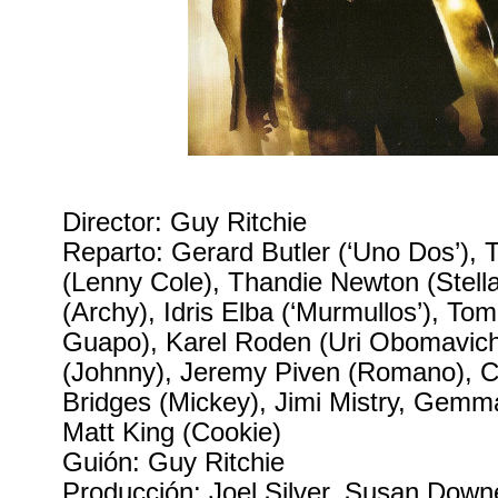
Director: Guy Ritchie
Reparto: Gerard Butler (‘Uno Dos’), 
(Lenny Cole), Thandie Newton (Stell
(Archy), Idris Elba (‘Murmullos’), To
Guapo), Karel Roden (Uri Obomavich
(Johnny), Jeremy Piven (Romano), C
Bridges (Mickey), Jimi Mistry, Gemma
Matt King (Cookie)
Guión: Guy Ritchie
Producción: Joel Silver, Susan Down