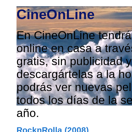
CineOnLine
En CineOnLine tendrás
online en casa a travé
gratis, sin publicidad
descargártelas a la h
podrás ver nuevas pelí
todos los días de la s
año.
RocknRolla (2008)