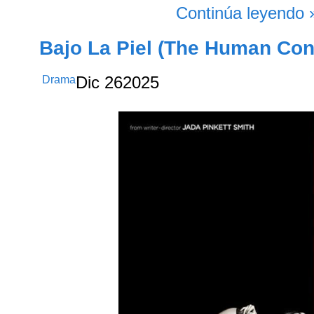
Continúa leyendo 
Bajo La Piel (The Human Cont
Drama
Dic
26
2025