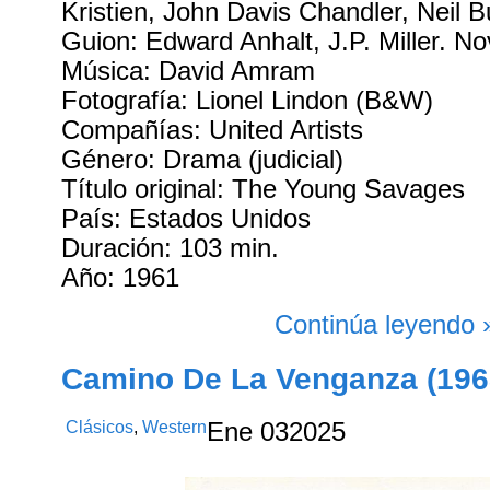
Kristien, John Davis Chandler, Neil B
Guion: Edward Anhalt, J.P. Miller. N
Música: David Amram
Fotografía: Lionel Lindon (B&W)
Compañías: United Artists
Género: Drama (judicial)
Título original: The Young Savages
País: Estados Unidos
Duración: 103 min.
Año: 1961
Continúa leyendo 
Camino De La Venganza (196
Clásicos
,
Western
Ene
03
2025