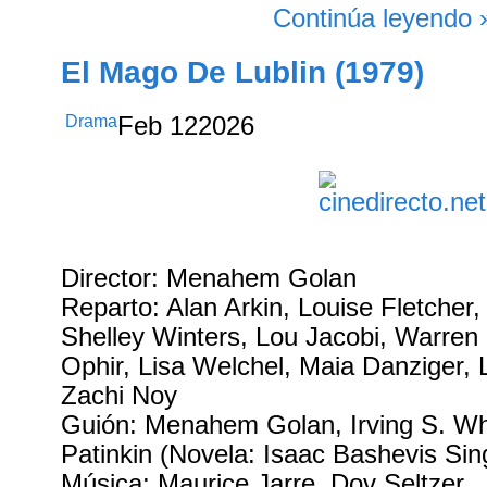
Continúa leyendo 
El Mago De Lublin (1979)
Drama
Feb
12
2026
Director: Menahem Golan
Reparto: Alan Arkin, Louise Fletcher, 
Shelley Winters, Lou Jacobi, Warren 
Ophir, Lisa Welchel, Maia Danziger, 
Zachi Noy
Guión: Menahem Golan, Irving S. Wh
Patinkin (Novela: Isaac Bashevis Sin
Música: Maurice Jarre, Dov Seltzer