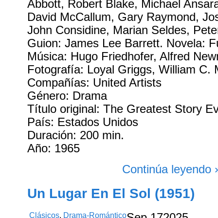
Abbott, Robert Blake, Michael Ansara
David McCallum, Gary Raymond, Jos
John Considine, Marian Seldes, Pet
Guion: James Lee Barrett. Novela: F
Música: Hugo Friedhofer, Alfred New
Fotografía: Loyal Griggs, William C. 
Compañías: United Artists
Género: Drama
Título original: The Greatest Story E
País: Estados Unidos
Duración: 200 min.
Año: 1965
Continúa leyendo 
Un Lugar En El Sol (1951)
Clásicos
,
Drama-Romántico
Sep
17
2025