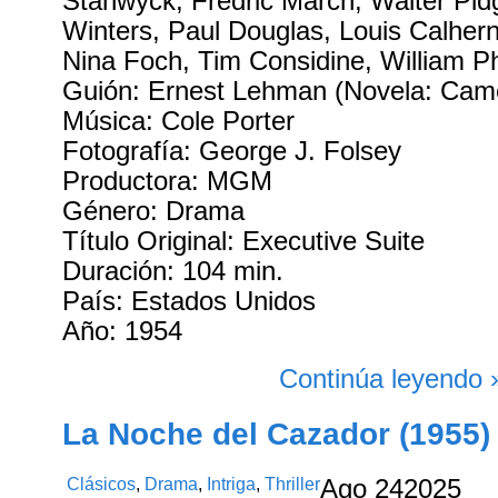
Stanwyck, Fredric March, Walter Pid
Winters, Paul Douglas, Louis Calher
Nina Foch, Tim Considine, William P
Guión: Ernest Lehman (Novela: Cam
Música: Cole Porter
Fotografía: George J. Folsey
Productora: MGM
Género: Drama
Título Original: Executive Suite
Duración: 104 min.
País: Estados Unidos
Año: 1954
Continúa leyendo 
La Noche del Cazador (1955)
Clásicos
,
Drama
,
Intriga
,
Thriller
Ago
24
2025