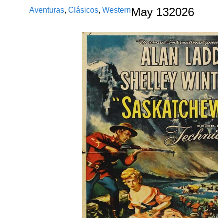
Aventuras
,
Clásicos
,
Western
May
13
2026