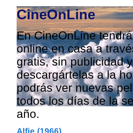
CineOnLine
En CineOnLine tendrás
online en casa a travé
gratis, sin publicidad
descargártelas a la h
podrás ver nuevas pelí
todos los días de la s
año.
Alfie (1966)