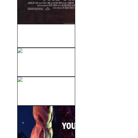
Los Inmortales 3 El
Hechizero (1994)
El Valle De La Venganza
(1951)
La Tienda De Los Horrores
(1960)