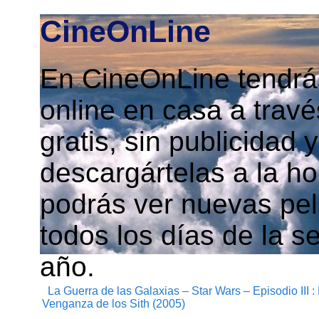
CineOnLine
En CineOnLine tendrás
online en casa a travé
gratis, sin publicidad
descargártelas a la h
podrás ver nuevas pelí
todos los días de la s
año.
La Guerra de las Galaxias – Star Wars – Episodio III :
Venganza de los Sith (2005)