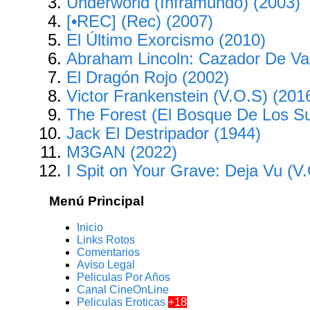
Underworld (Inframundo) (2003)
[•REC] (Rec) (2007)
El Último Exorcismo (2010)
Abraham Lincoln: Cazador De Va
El Dragón Rojo (2002)
Victor Frankenstein (V.O.S) (201
The Forest (El Bosque De Los Sui
Jack El Destripador (1944)
M3GAN (2022)
I Spit on Your Grave: Deja Vu (V
Menú Principal
Inicio
Links Rotos
Comentarios
Aviso Legal
Peliculas Por Años
Canal CineOnLine
Peliculas Eroticas
+18