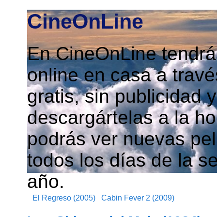
CineOnLine
En CineOnLine tendrás
online en casa a travé
gratis, sin publicidad
descargártelas a la h
podrás ver nuevas pelí
todos los días de la s
año.
El Regreso (2005)
Cabin Fever 2 (2009)