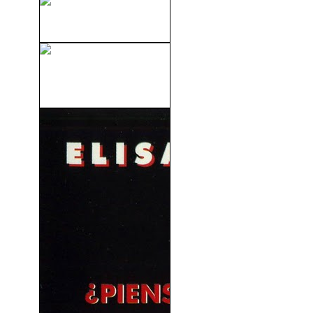
La Monja Poseída (1976)
Las Colinas Tienen Ojos 2
(El Retorno...