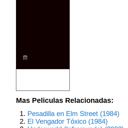
No Hables Con Extraños
(2024)
Mas Peliculas Relacionadas:
Pesadilla en Elm Street (1984)
El Vengador Tóxico (1984)