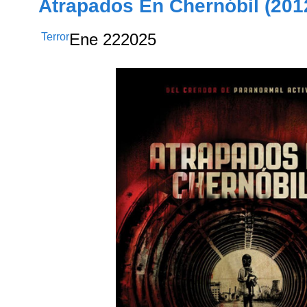
Atrapados En Chernóbil (201
Terror
Ene
22
2025