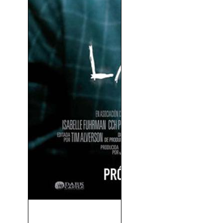
La Huérfana (Orphan)
(2009)