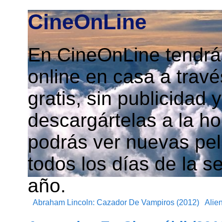
CineOnLine
En CineOnLine tendrás
online en casa a travé
gratis, sin publicidad
descargártelas a la h
podrás ver nuevas pelí
todos los días de la s
año.
Abraham Lincoln: Cazador De Vampiros (2012)
Alie