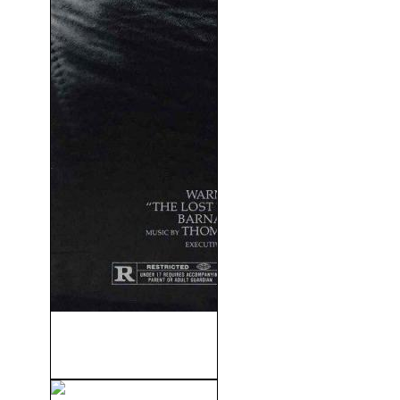
Jóvenes Ocultos (The Lost
Boys) (1987)