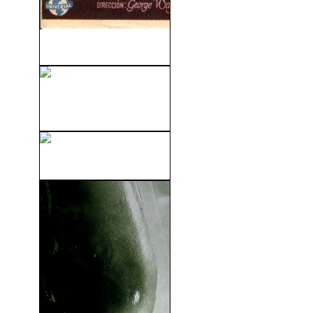
Misterio En La Ópera (1944)
La Guerra De Los Mundos
(2005)
La Casa Muda (2010)