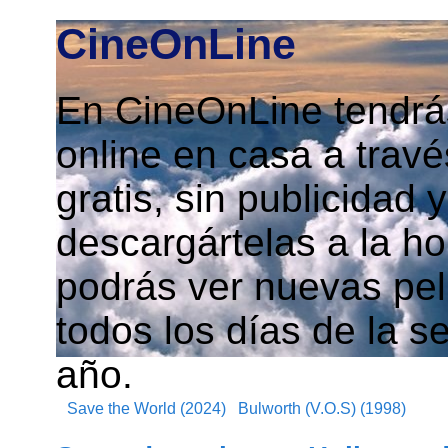
CineOnLine
En CineOnLine tendrás
online en casa a travé
gratis, sin publicidad
descargártelas a la h
podrás ver nuevas pelí
todos los días de la s
año.
Save the World (2024)
Bulworth (V.O.S) (1998)